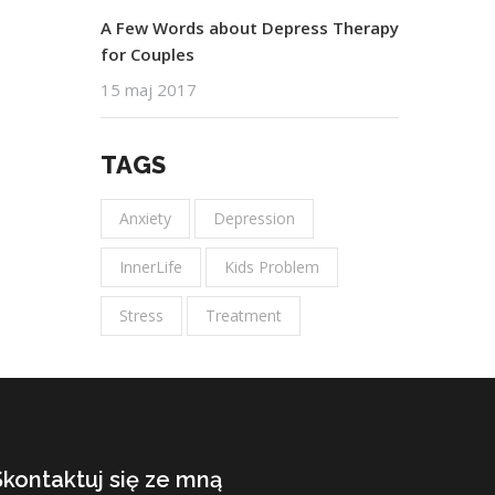
A Few Words about Depress Therapy
for Couples
15 maj 2017
TAGS
Anxiety
Depression
InnerLife
Kids Problem
Stress
Treatment
Skontaktuj się ze mną